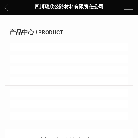
四川瑞欣公路材料有限责任公司
产品中心
/ PRODUCT
彩色沥青砼
普通沥青砼
改性沥青砼
浇筑式沥青砼
乳化沥青
沥青砼拌合站
透水沥青砼