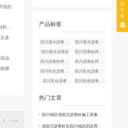
线
环境的
客
服
产品标签
材料，
了众多
四川透水沥青砼厂家
四川透水沥青砼施工
四川透水沥青砼
四川沥青砼拌合站工程
而深远
四川沥青砼拌合站施工
四川沥青砼拌合站
，能够
四川乳化沥青生产
四川乳化沥青厂家
四川乳化沥青
四川彩色沥青砼厂家
热门文章
四川地区浇筑式沥青砼施工质量控制探讨
浇筑式沥青砼在四川地区的应用与发展